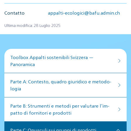
Contatto
appalti-ecologici@bafu.admin.ch
Ultima modifica: 28 Luglio 2025
Toolbox Appalti sostenibili Svizzera —
Panoramica
Par­te A: Con­te­sto, qua­dro giu­ri­di­co e me­to­do­
lo­gia
Par­te B: Stru­men­ti e me­to­di per va­lu­ta­re l’im­
pat­to di for­ni­to­ri e pro­dot­ti
Parte C: Opusculi sui gruppi di prodotti