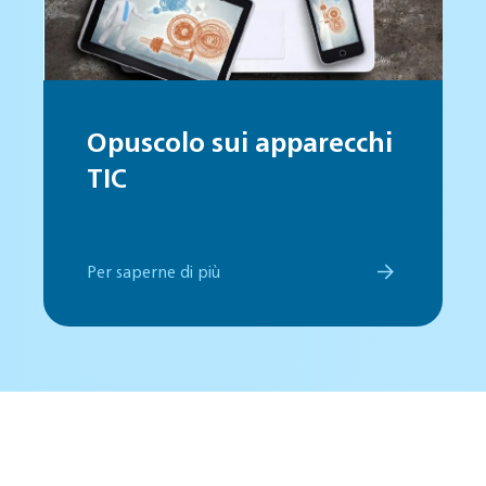
Opuscolo sui apparecchi
TIC
Per saperne di più