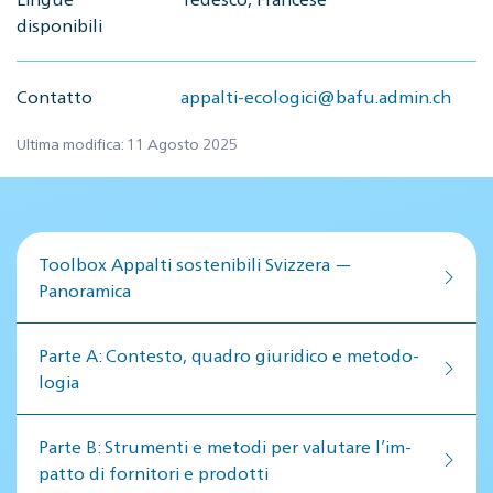
disponibili
Contatto
appalti-ecologici@bafu.admin.ch
Ultima modifica: 11 Agosto 2025
Toolbox Appalti sostenibili Svizzera —
Panoramica
Par­te A: Con­te­sto, qua­dro giu­ri­di­co e me­to­do­
lo­gia
Par­te B: Stru­men­ti e me­to­di per va­lu­ta­re l’im­
pat­to di for­ni­to­ri e pro­dot­ti