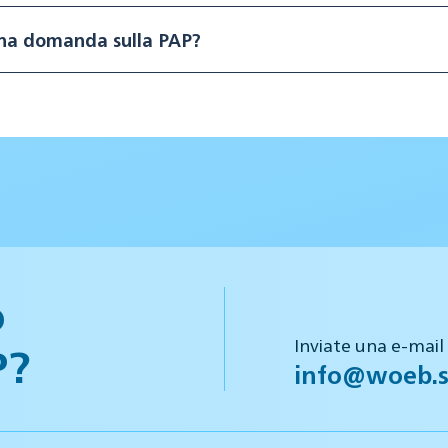
una domanda sulla PAP?
o
Inviate una e-mail
P?
info@woeb.s