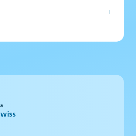
 a
wiss