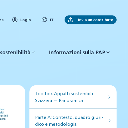
Invia un contributo
ca
Login
IT
sostenibilità
Informazioni sulla PAP
Toolbox Appalti sostenibili
Svizzera — Panoramica
Par­te A: Con­te­sto, qua­dro giu­ri­
di­co e me­to­do­lo­gia