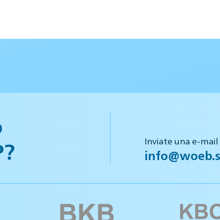
o
Inviate una e-mail
P?
info@woeb.s