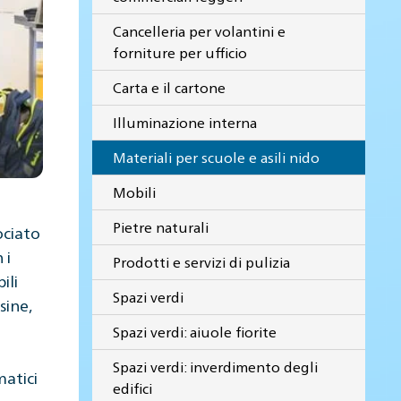
Cancelleria per volantini e
forniture per ufficio
Carta e il cartone
Illuminazione interna
Materiali per scuole e asili nido
Mobili
Pietre naturali
ociato
 i
Prodotti e servizi di pulizia
ili
Spazi verdi
sine,
Spazi verdi: aiuole fiorite
Spazi verdi: inverdimento degli
matici
edifici