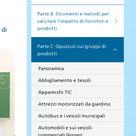
Par­te B: Stru­men­ti e me­to­di per
va­lu­ta­re l’im­pat­to di for­ni­to­ri e
pro­dot­ti
 di
Parte C: Opusculi sui gruppi di
prodotti
Panoramica
Abbigliamento e tessili
Apparecchi TIC
Attrezzi motorizzati da giardino
Autobus e i veicoli municipali
Automobili e sui veicoli
commerciali leggeri