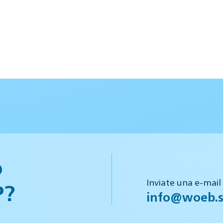
o
Inviate una e-mail
P?
info@woeb.s