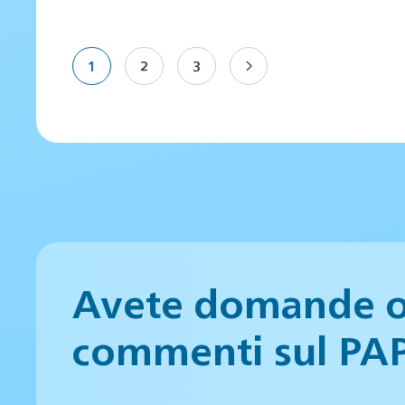
1
2
3
Avete domande 
commenti sul PA