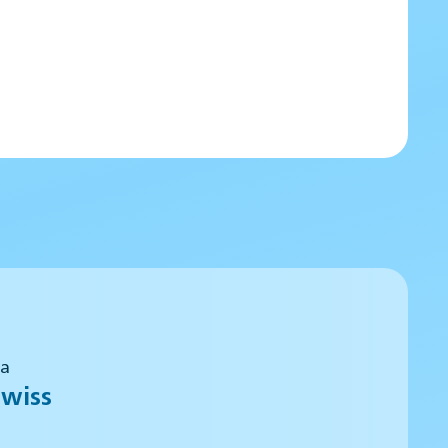
 a
wiss