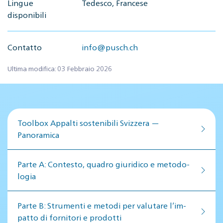
Lingue
Tedesco, Francese
disponibili
Contatto
info@pusch.ch
Ultima modifica: 03 Febbraio 2026
Toolbox Appalti sostenibili Svizzera —
Panoramica
Par­te A: Con­te­sto, qua­dro giu­ri­di­co e me­to­do­
lo­gia
Par­te B: Stru­men­ti e me­to­di per va­lu­ta­re l’im­
pat­to di for­ni­to­ri e pro­dot­ti