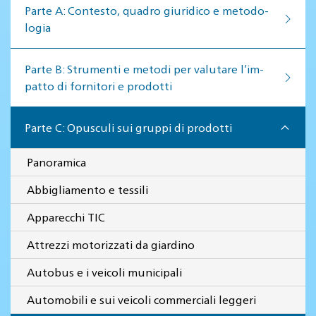
Par­te A: Con­te­sto, qua­dro giu­ri­di­co e me­to­do­
lo­gia
Par­te B: Stru­men­ti e me­to­di per va­lu­ta­re l’im­
pat­to di for­ni­to­ri e pro­dot­ti
Parte C: Opusculi sui gruppi di prodotti
Panoramica
Abbigliamento e tessili
Apparecchi TIC
Attrezzi motorizzati da giardino
Autobus e i veicoli municipali
Automobili e sui veicoli commerciali leggeri