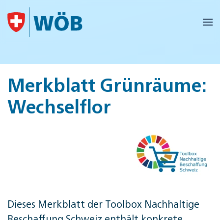
Skip to main content
Merkblatt Grünräume:
Wechselflor
Dieses Merkblatt der Tool­box Nach­hal­ti­ge
Be­schaf­fung Schweiz enthält konkrete