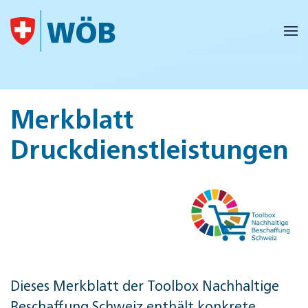
Skip to main content
Merkblatt
Druckdienstleistungen
Dieses Merkblatt der Tool­box Nach­hal­ti­ge
Be­schaf­fung Schweiz enthält konkrete