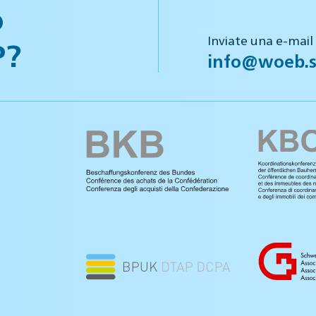
o
Inviate una e-mail
P?
info@woeb.s