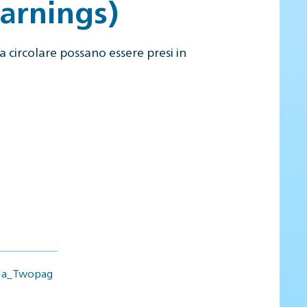
earnings)
 circolare possano essere presi in
ula_Twopag