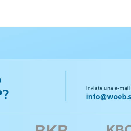
o
Inviate una e-mail
P?
info@woeb.s