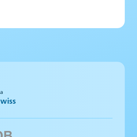
 a
wiss