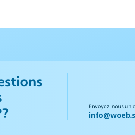
estions
s
Envoyez-nous un e
P?
info@woeb.s