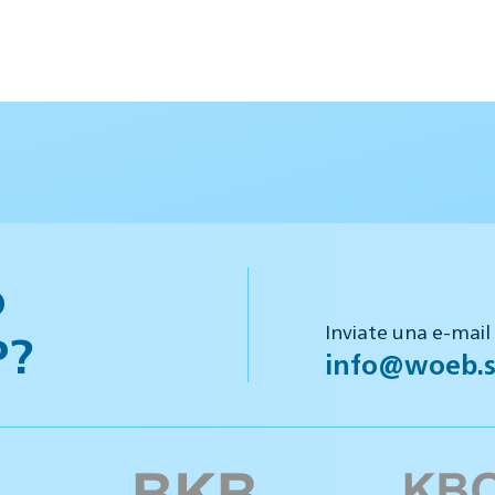
o
Inviate una e-mail
P?
info@woeb.s