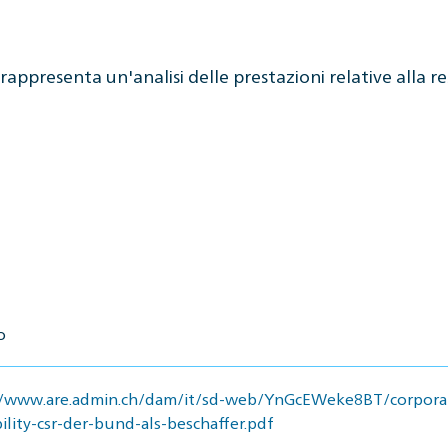
rappresenta un'analisi delle prestazioni relative alla r
o
//www.are.admin.ch/dam/it/sd-web/YnGcEWeke8BT/corporat
ility-csr-der-bund-als-beschaffer.pdf