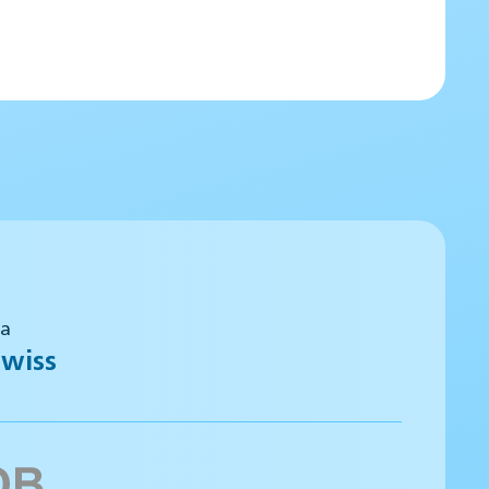
 a
wiss