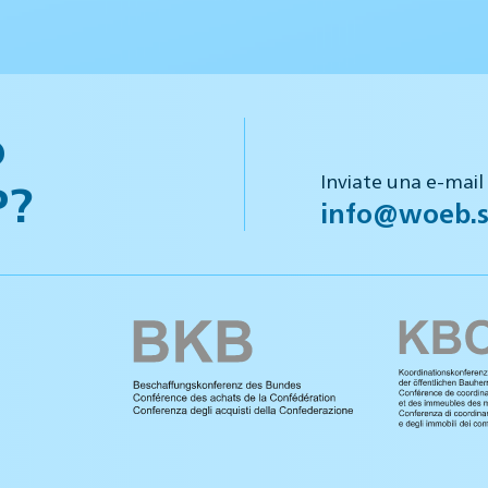
o
Inviate una e-mail
P?
info@woeb.s