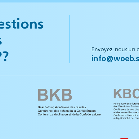
estions
s
Envoyez-nous un e
P?
info@woeb.s