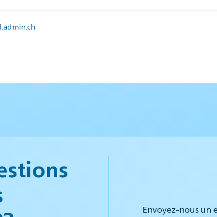
.admin.ch
estions
s
Envoyez-nous un e