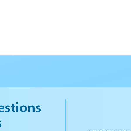
estions
s
Envoyez-nous un e