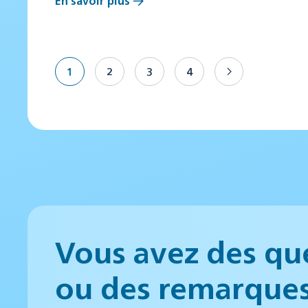
En savoir plus
1
2
3
4
Vous avez des qu
ou des remarque