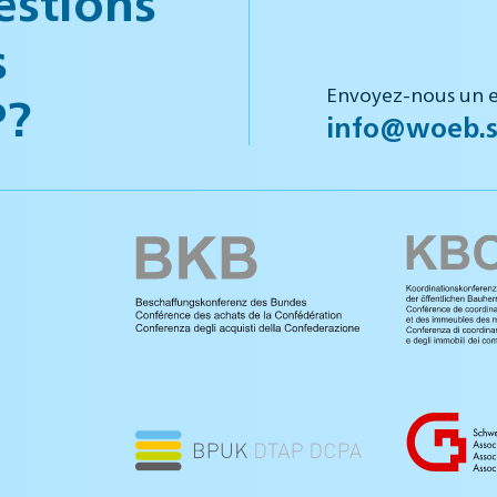
estions
s
Envoyez-nous un e
P?
info@woeb.s