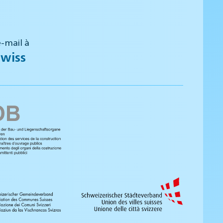
-mail à
wiss