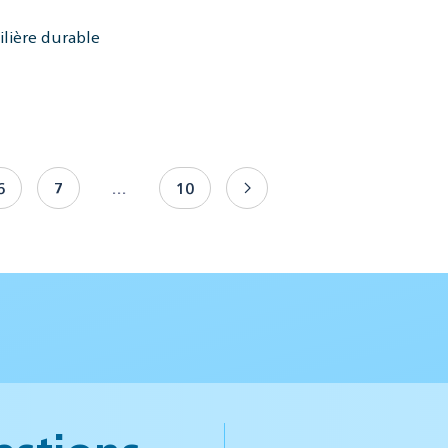
ilière durable
6
7
…
10