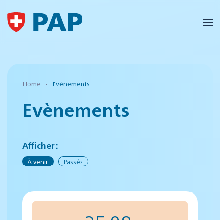
Accéder au contenu principal
Home
Evènements
Evènements
Afficher :
À venir
Passés