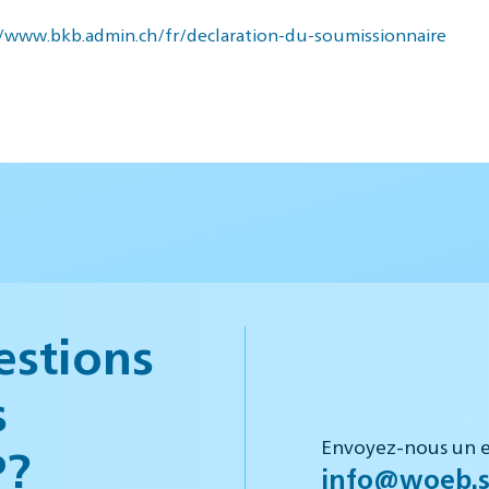
//www.bkb.admin.ch/fr/declaration-du-soumissionnaire
estions
s
Envoyez-nous un e
P?
info@woeb.s