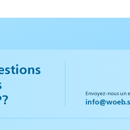
estions
s
Envoyez-nous un e
P?
info@woeb.s