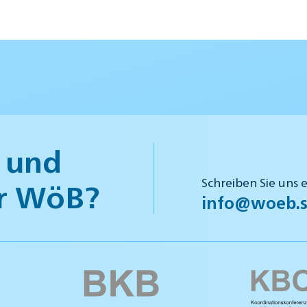
 und
Schreiben Sie uns 
r WöB?
info@woeb.s