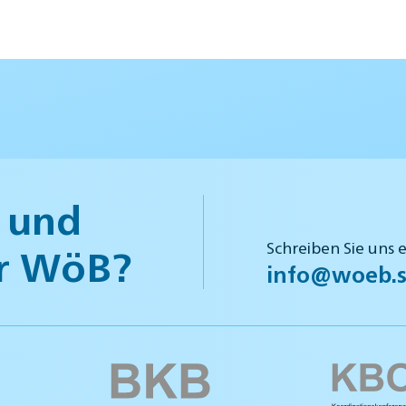
 und
Schreiben Sie uns 
r WöB?
info@woeb.s