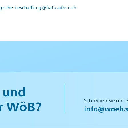
gische-beschaffung@bafu.admin.ch
 und
Schreiben Sie uns 
r WöB?
info@woeb.s