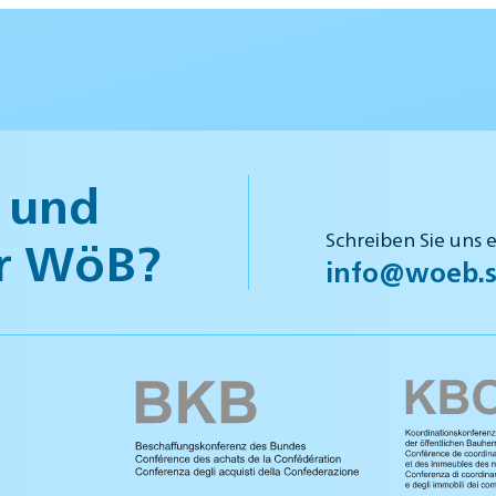
 und
Schreiben Sie uns 
r WöB?
info@woeb.s