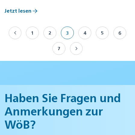
Jetzt lesen
1
2
3
4
5
6
7
Haben Sie Fragen und
Anmerkungen zur
WöB?