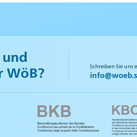
 und
Schreiben Sie uns 
r WöB?
info@woeb.s